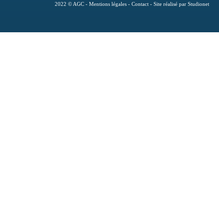
2022 © AGC -
Mentions légales
-
Contact
-
Site réalisé par Studionet